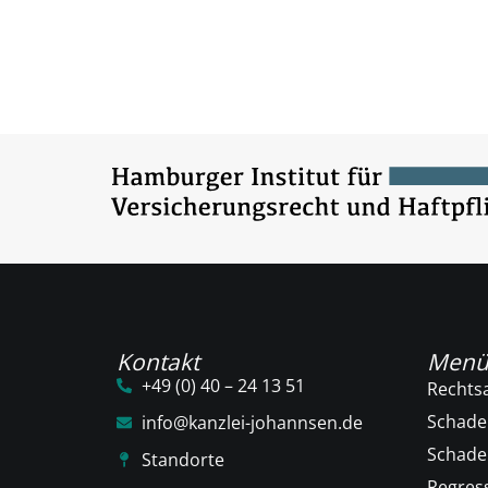
Kontakt
Men
+49 (0) 40 – 24 13 51
Rechts
Schade
info@kanzlei-johannsen.de
Schad
Standorte
Regres