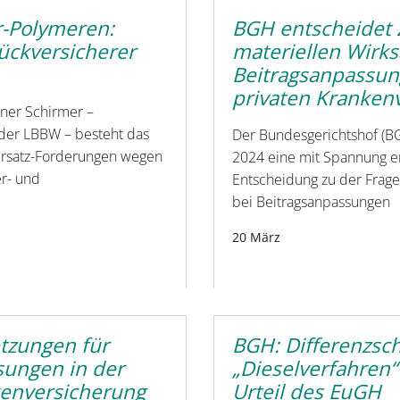
r-Polymeren:
BGH entscheidet 
ückversicherer
materiellen Wirk
Beitragsanpassun
privaten Kranken
ner Schirmer –
 der LBBW – besteht das
Der Bundesgerichtshof (B
ersatz-Forderungen wegen
2024 eine mit Spannung e
er- und
Entscheidung zu der Frage 
bei Beitragsanpassungen
20 März
tzungen für
BGH: Differenzsc
sungen in der
„Dieselverfahren
kenversicherung
Urteil des EuGH