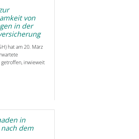
zur
samkeit von
gen in der
versicherung
GH) hat am 20. März
rwartete
getroffen, inwieweit
haden in
“ nach dem