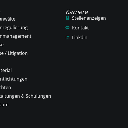
ü
Karriere
Stellenanzeigen
anwälte
nregulierung
Kontakt
enmanagement
LinkdIn
se
e / Litigation
terial
ntlichtungen
chten
taltungen & Schulungen
ssum