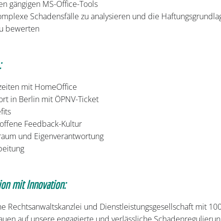
en gängigen MS-Office-Tools
komplexe Schadensfälle zu analysieren und die Haftungsgrundla
u bewerten
:
szeiten mit HomeOffice
ort in Berlin mit ÖPNV-Ticket
its
ffene Feedback-Kultur
iraum und Eigenverantwortung
beitung
ion mit Innovation:
 Rechtsanwaltskanzlei und Dienstleistungsgesellschaft mit 100-
uen auf unsere engagierte und verlässliche Schadenregulieru