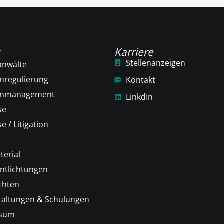
ü
Karriere
Stellenanzeigen
anwälte
nregulierung
Kontakt
enmanagement
LinkdIn
se
e / Litigation
terial
ntlichtungen
chten
taltungen & Schulungen
ssum