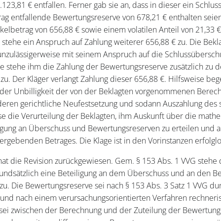
123,81 € entfallen. Ferner gab sie an, dass in dieser ein Schlu
trag entfallende Bewertungsreserve von 678,21 € enthalten seie
kelbetrag von 656,88 € sowie einem volatilen Anteil von 21,33
 stehe ein Anspruch auf Zahlung weiterer 656,88 € zu. Die Bekl
nzulässigerweise mit seinem Anspruch auf die Schlussübersch
se stehe ihm die Zahlung der Bewertungsreserve zusätzlich zu 
zu. Der Kläger verlangt Zahlung dieser 656,88 €. Hilfsweise be
g der Unbilligkeit der von der Beklagten vorgenommenen Berec
deren gerichtliche Neufestsetzung und sodann Auszahlung des 
ise die Verurteilung der Beklagten, ihm Auskunft über die mat
iligung an Überschuss und Bewertungsreserven zu erteilen und 
 ergebenden Betrages. Die Klage ist in den Vorinstanzen erfolgl
at die Revision zurückgewiesen. Gem. § 153 Abs. 1 VVG stehe
undsätzlich eine Beteiligung an dem Überschuss und an den B
zu. Die Bewertungsreserve sei nach § 153 Abs. 3 Satz 1 VVG du
n und nach einem verursachungsorientierten Verfahren rechneri
i zwischen der Berechnung und der Zuteilung der Bewertungs