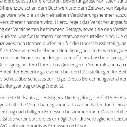
andererseits zu differenzieren. Bewertungsreserven seien zunä
r Differenz zwischen dem Buchwert und dem Zeitwert von Kapita
age wäre, wie die an den einzelnen Versicherungsnehmer ausz
rsicherer finanziert wird. Hierzu regelt das Versicherungsaufsi
g der Versicherten bestimmten Beträge, soweit sie den Versich
 Rückstellung für Beitragsrückerstattung einzustellen sind. Die 
zugewiesenen Beträge dürfen nur für die Überschussbeteiligung
h § 153 VVG vorgeschriebenen Beteiligung an den Bewertungsr
in um eine Finanzierung der gesamten Überschussbeteiligung i.
 Beteiligung an dem Überschuss (im engeren Sinne) als auch a
 Anteil der Bewertungsreserven bei den Rückstellungen für Beit
es Schlussüberschusses zur Folge. Dieses Berechnungsverfahren
 Zahlungsantrag unbegründet ist.
er erste Hilfsantrag des Klägers. Die Regelung des § 315 BGB s
eschäftliche Vereinbarung voraus, dass eine Partei durch einse
sleistung nach billigem Ermessen bestimmen kann. Daran fehlt 
aßstäbe vereinbart, die es ermöglichen, die vertraglichen Leistu
VG sieht ein derartiges Ermessen nicht vor.